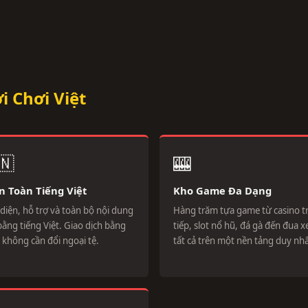
 Chơi Việt
🇳
🎰
n Toàn Tiếng Việt
Kho Game Đa Dạng
diện, hỗ trợ và toàn bộ nội dung
Hàng trăm tựa game từ casino t
ằng tiếng Việt. Giao dịch bằng
tiếp, slot nổ hũ, đá gà đến đua x
 không cần đổi ngoại tệ.
tất cả trên một nền tảng duy nhấ