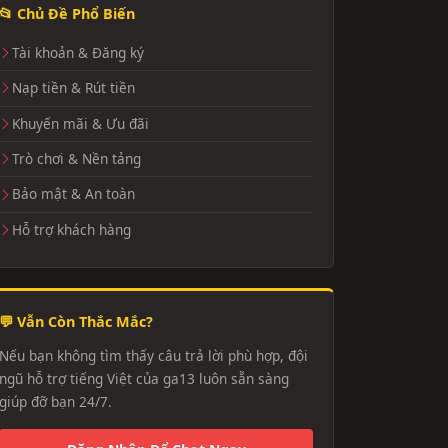
📂 Chủ Đề Phổ Biến
Tài khoản & Đăng ký
Nạp tiền & Rút tiền
Khuyến mãi & Ưu đãi
Trò chơi & Nền tảng
Bảo mật & An toàn
Hỗ trợ khách hàng
💬 Vẫn Còn Thắc Mắc?
Nếu bạn không tìm thấy câu trả lời phù hợp, đội
ngũ hỗ trợ tiếng Việt của ga13 luôn sẵn sàng
giúp đỡ bạn 24/7.