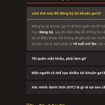
Làm thế nào để đăng ký tài khoản ga13?
Đăng ký tài khoản ga13 rất đơn giản và chỉ mấ
mục
Đăng ký
, sau đó điền đầy đủ thông tin 
và số điện thoại. Hệ thống sẽ gửi mã xác minh
khoản. Lưu ý: bạn phải từ
18 tuổi trở lên
mới 
Tôi quên mật khẩu, phải làm gì?
Một người có thể tạo nhiều tài khoản ga1
Xác minh danh tính (KYC) là gì và tại sao c