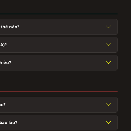
 thế nào?
FA)?
nhiêu?
ào?
bao lâu?