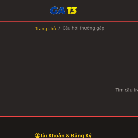
Câu hỏi thường gặp
Trang chủ
Tìm câu tr
Tài Khoản & Đăng Ký