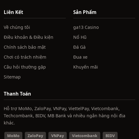
Liên Kết
Sản Phẩm
Về chúng tôi
ga13 Casino
Điều khoản & Điều kiện
Nổ Hũ
Chính sách bảo mật
Đá Gà
Chơi có trách nhiệm
Đua xe
Câu hỏi thường gặp
Khuyến mãi
Sitemap
Thanh Toán
Hỗ trợ MoMo, ZaloPay, VNPay, ViettelPay, Vietcombank,
Techcombank, BIDV, MB Bank và nhiều ngân hàng nội địa
khác.
MoMo
ZaloPay
VNPay
Vietcombank
BIDV