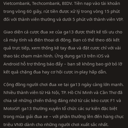
Vietcombank, Techcombank, BIDV. Tiền nạp vào tài khoản
trong vòng 60 giây, rút tiền được xử lý trong vòng 15 phút
đối với thành viên thường và dưới 5 phút với thành viên VIP.
Giao diện cá cược đua xe của ga13 được thiết kế tối ưu cho
cả máy tính và điện thoại di động. Bạn có thể theo dõi kết
quả trực tiếp, xem thống kê tay đua và đặt cược chỉ với vài
thao tác chạm màn hình. Ứng dụng ga13 trên iOS và
Android hỗ trợ thông báo đẩy – bạn sẽ không bao giờ bỏ lỡ
kết quả chặng đua hay cơ hội cược in-play hấp dẫn.
Cộng đồng người chơi đua xe tại ga13 ngày càng lớn mạnh.
Nhiều thành viên từ Hà Nội, TP. Hồ Chí Minh và Cần Thơ đã
chia sẻ những chiến thắng đáng nhớ từ các kèo cược F1 và
MotoGP. ga13 thường xuyên tổ chức các sự kiện đặc biệt
trong mùa giải đua xe – với phần thưởng lên đến hàng chục
triệu VNĐ dành cho những người chơi xuất sắc nhất.