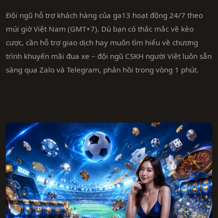
Đội ngũ hỗ trợ khách hàng của ga13 hoạt động 24/7 theo
múi giờ Việt Nam (GMT+7). Dù bạn có thắc mắc về kèo
cược, cần hỗ trợ giao dịch hay muốn tìm hiểu về chương
trình khuyến mãi đua xe – đội ngũ CSKH người Việt luôn sẵn
sàng qua Zalo và Telegram, phản hồi trong vòng 1 phút.