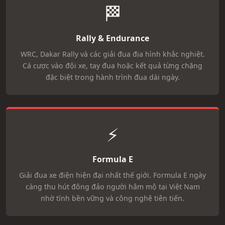
🏁
Rally & Endurance
WRC, Dakar Rally và các giải đua địa hình khắc nghiệt.
Cá cược vào đội xe, tay đua hoặc kết quả từng chặng
đặc biệt trong hành trình đua dài ngày.
⚡
Formula E
Giải đua xe điện hiện đại nhất thế giới. Formula E ngày
càng thu hút đông đảo người hâm mộ tại Việt Nam
nhờ tính bền vững và công nghệ tiên tiến.