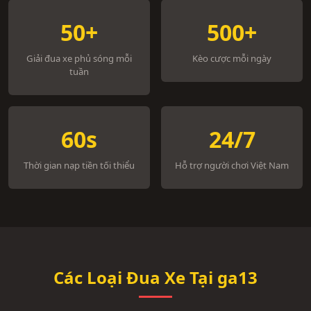
50+
500+
Giải đua xe phủ sóng mỗi
Kèo cược mỗi ngày
tuần
60s
24/7
Thời gian nạp tiền tối thiểu
Hỗ trợ người chơi Việt Nam
Các Loại Đua Xe Tại ga13